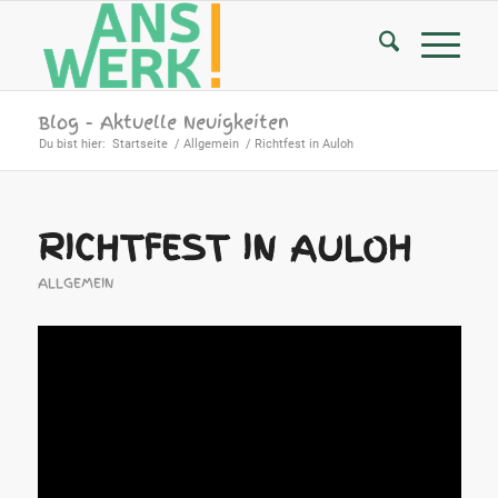
Blog - Aktuelle Neuigkeiten
Du bist hier:
Startseite
/
Allgemein
/
Richtfest in Auloh
RICHTFEST IN AULOH
ALLGEMEIN