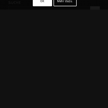
OK
Mehr dazu.
SUCHE
ADMIN
Login
STARSHIP
Shoot this page